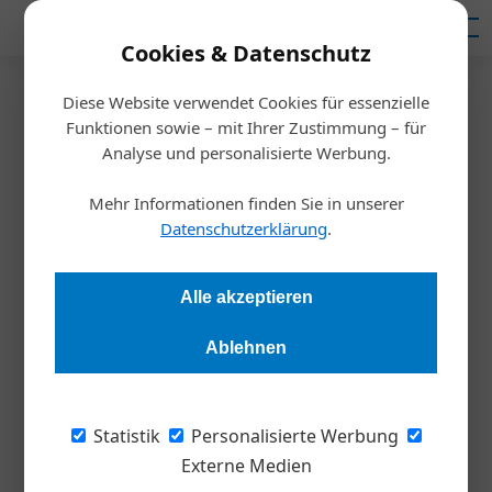
Mediadaten
Cookies & Datenschutz
Diese Website verwendet Cookies für essenzielle
Startseite
/
Wirtschaft
Funktionen sowie – mit Ihrer Zustimmung – für
Nachhaltigkeit
Analyse und personalisierte Werbung.
Wettbewerb: Nominierungen
Mehr Informationen finden Sie in unserer
für Trigos 2025 stehen fest
Datenschutzerklärung
.
Redaktion Die Wirtschaft
23.07.2025, 09:33 Uhr
Alle akzeptieren
Ablehnen
„Wer nachhaltig wirtschaftet, ist besser für die Zukunft
gerüstet.“ Für den Trigos Award 2025 wurden 18
österreichische Unternehmen mit nachhaltigen Projekten
Statistik
Personalisierte Werbung
nominiert. Sie warten nun gespannt auf das Ergebnis, das am
Externe Medien
2. Oktober verkündet wird.