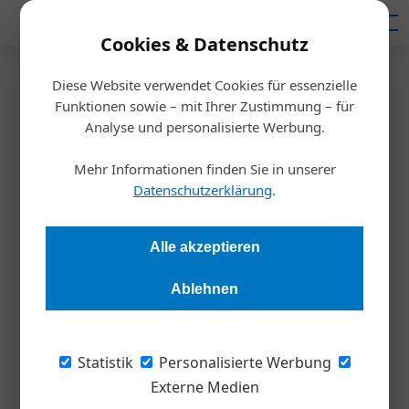
Mediadaten
Cookies & Datenschutz
Diese Website verwendet Cookies für essenzielle
Startseite
/
Weltmarktführer
Funktionen sowie – mit Ihrer Zustimmung – für
Wenn weniger mehr ist
Analyse und personalisierte Werbung.
Mehr Informationen finden Sie in unserer
Stephan Strzyzowski
08.10.2019, 23:51 Uhr
Datenschutzerklärung
.
Manchmal ist weniger tatsächlich mehr. Zumindest wenn es
Alle akzeptieren
um das Gewicht von Kinderrädern geht. Getreu diesem Motto
haben zwei Enthusiasten in acht Jahren aus einer
Ablehnen
Garagenfirma einen Weltmarktführer gemacht.
Statistik
Personalisierte Werbung
Wer Kinder bekommt, taucht in eine völlig
Externe Medien
neue Welt ein. In einen Kosmos, der sich um