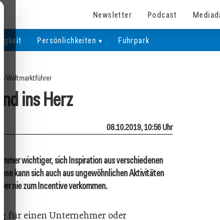
Newsletter
Podcast
Mediad
igkeit
Persönlichkeiten
Fuhrpark
te
/
Weltmarktführer
nd ins Herz
08.10.2019, 10:56 Uhr
immer wichtiger, sich Inspiration aus verschiedenen
Diese kann sich auch aus ungewöhnlichen Aktivitäten
 aber nie zum Incentive verkommen.
tig für einen Unternehmer oder