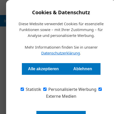
Cookies & Datenschutz
Inspiration
Ausbildung
Weltmarktführer
Nachhalt
Diese Website verwendet Cookies für essenzielle
Funktionen sowie – mit Ihrer Zustimmung – für
Analyse und personalisierte Werbung.
Startsei
Mehr Informationen finden Sie in unserer
Vom Ra
Datenschutzerklärung
.
Alexandra Rotter
Alle akzeptieren
Ablehnen
Volatile Umfelder machen es für Unternehmer 
Statistik
Quellen zu holen, um nicht stehenzubleiben. 
Personalisierte Werbung
wie Trommeln oder Kalligrafie speisen, sollte
Externe Medien
Inspiration. Ist das wirklich wich