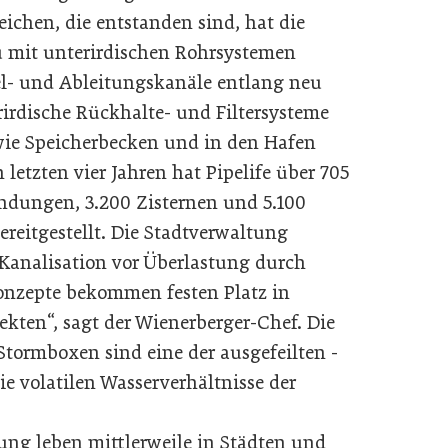
chen, die entstanden sind, hat die
u mit unterirdischen Rohrsystemen
l- und Ableitungskanäle entlang neu
irdische Rückhalte- und Filtersysteme
wie Speicherbecken und in den Hafen
etzten vier Jahren hat Pipelife über 705
ndungen, 3.200 Zisternen und 5.100
reitgestellt. Die Stadtverwaltung
Kanalisation vor Überlastung durch
Konzepte bekommen festen Platz in
kten“, sagt der Wienerberger-Chef. Die
tormboxen sind eine der ausgefeilten ­
e volatilen Wasserverhältnisse der
rung leben mittlerweile in Städten und