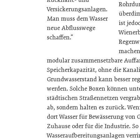
Rohrdur
Versickerungsanlagen.
überdim
Man muss dem Wasser
ist jed
neue Abflusswege
Wienerb
schaffen.“
Regenwa
machen 
modular zusammensetzbare Auffan
Speicherkapazität, ohne die Kanali
Grundwasserstand kann besser regu
werden. Solche Boxen können unt
städtischen Straßennetzen vergrab
ab, sondern halten es zurück. Wen
dort Wasser für Bewässerung von 
Zuhause oder für die Industrie. So
Wasseraufbereitungsanlagen verri