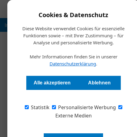
Cookies & Datenschutz
Inspiration
Ausbildung
Weltmarktführer
Nachhalt
Diese Website verwendet Cookies für essenzielle
Funktionen sowie – mit Ihrer Zustimmung – für
Analyse und personalisierte Werbung.
Startsei
Mehr Informationen finden Sie in unserer
Wasse
Datenschutzerklärung
.
Harald Koisser
Alle akzeptieren
Ablehnen
Sintflutartige Regenfälle führen immer häufi
Statistik
schafft dem Wasser nun neue Abflusswege und
Personalisierte Werbung
Klimawandels. Ein Geschäftsfeld mit enorme
Externe Medien
Seit einiger Zeit erlebt das wasser