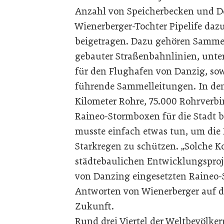
Anzahl von Speicherbecken und Dei
Wienerberger-Tochter Pipelife daz
beigetragen. Dazu gehören Samme
gebauter Straßenbahnlinien, unter
für den Flughafen von Danzig, so
führende Sammelleitungen. In den l
Kilometer Rohre, 75.000 Rohrverbi
Raineo-Stormboxen für die Stadt be
musste einfach etwas tun, um die 
Starkregen zu schützen. „Solche 
städtebaulichen Entwicklungsproje
von Danzing eingesetzten Raineo-S
Antworten von Wienerberger auf di
Zukunft.
Rund drei Viertel der Weltbevölke