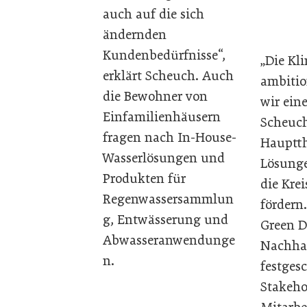
auch auf die sich
ändernden
Kundenbedürfnisse“,
„Die Kl
erklärt Scheuch. Auch
ambitio
die Bewohner von
wir ein
Einfamilienhäusern
Scheuch
fragen nach In-House-
Hauptth
Wasserlösungen und
Lösunge
Produkten für
die Kre
Regenwassersammlun
fördern
g, Entwässerung und
Green D
Abwasseranwendunge
Nachhal
n.
festges
Stakeho