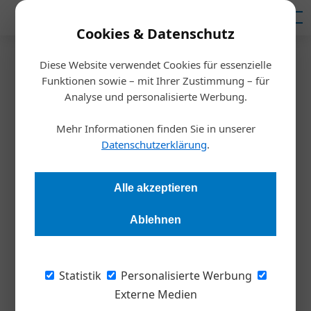
Mediadaten
Cookies & Datenschutz
Diese Website verwendet Cookies für essenzielle
Startseite
/
Persönlichkeiten
Funktionen sowie – mit Ihrer Zustimmung – für
Von ruchlosen Kriegern und
Analyse und personalisierte Werbung.
Tauben mit Krallen
Mehr Informationen finden Sie in unserer
Datenschutzerklärung
.
Stephan Strzyzowski
15.05.2019, 16:18 Uhr
Alle akzeptieren
Europa verliert gegenüber China und den USA zunehmend an
Ablehnen
Relevanz. Woran das liegt, auf welche Werte wir uns
besinnen müssten und warum das sogar zur Überlebensfrage
wird, erklärt der Netzwerkforscher Harald Katzmair von
Statistik
Personalisierte Werbung
FASresearch.
Externe Medien