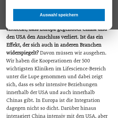
Sie haben kürzlich analysiert, wie stark die
globalen Verflechtungen der 500 wichtigsten
Auswahl speichern
Kliniken im Lifescience- Bereich sind und
entdeckt, dass Europa gegenüber China und
den USA den Anschluss verliert. Ist das ein
Effekt, der sich auch in anderen Branchen
widerspiegelt?
Davon müssen wir ausgehen.
Wir haben die Kooperationen der 500
wichtigsten Kliniken im Lifescience-Bereich
unter die Lupe genommen und dabei zeigt
sich, dass es sehr intensive Beziehungen
innerhalb der USA und auch innerhalb
Chinas gibt. In Europa ist die Integration
dagegen nicht so dicht. Darüber hinaus
interagiert China intensiv mit den USA, aber