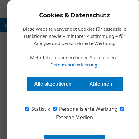
Cookies & Datenschutz
Inspiration
Ausbildung
Weltmarktführer
Nachhalt
Diese Website verwendet Cookies für essenzielle
Funktionen sowie – mit Ihrer Zustimmung – für
Analyse und personalisierte Werbung.
Startsei
Mehr Informationen finden Sie in unserer
Nik
Datenschutzerklärung
.
Post-Corona: Digi
Alle akzeptieren
Ablehnen
Redaktion Die Wirtschaft
Statistik
Personalisierte Werbung
Haufe Advisory hat der Frage, welche Themen
werden, eine Studie gewidmet. Im Interview 
Externe Medien
Schmidt über die wichtigsten Erkenntnisse un
Unternehmensberatung immer wichtiger wird.