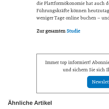
die Plattformökonomie hat auch de
Führungskräfte können heutzutag
weniger Tage online buchen – und 
Zur gesamten
Studie
Immer top informiert! Abonnie
und sichern Sie sich 
Newslet
11. Februar 2026
Neuer Professur für Leadership and
Ähnliche Artikel
08. Januar 2026
Strategic Change
Neubesetzung 