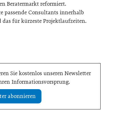
n Beratermarkt reformiert.
e passende Consultants innerhalb
das für kürzeste Projektlaufzeiten.
ren Sie kostenlos unseren Newsletter
Ihren Informationsvorsprung.
ter abonnieren
24. April 2025
„Die Förderung von Vielfalt ist eine
bei Gebrüder Weiss
wirtschaftliche Notwendigkeit“