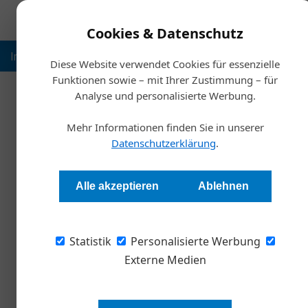
Cookies & Datenschutz
Inspiration
Ausbildung
Weltmarktführer
Nachhalt
Diese Website verwendet Cookies für essenzielle
Funktionen sowie – mit Ihrer Zustimmung – für
Analyse und personalisierte Werbung.
Startsei
Mehr Informationen finden Sie in unserer
Nach Corona: Ra
Datenschutzerklärung
.
Stephan Strzyzowski
Alle akzeptieren
Ablehnen
Die Experten für Employee Performance Cultu
Statistik
bei 27 österreichischen Großunternehmen aus 
Personalisierte Werbung
umgehen und aus den Ergebnissen eine Studie
Externe Medien
besonders die Kultur entpuppt. Nein-Geschäfts
Mitarbeiter gar nicht hoch genug bewertet w