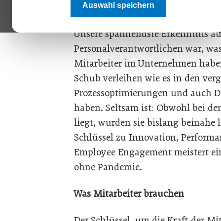
zurückfallen darf.
Auswahl speichern
Unsere spannendste Erkenntnis au
Personalverantwortlichen war, wa
Mitarbeiter im Unternehmen haben
Schub verleihen wie es in den ver
Prozessoptimierungen und auch 
haben. Seltsam ist: Obwohl bei de
liegt, wurden sie bislang beinahe l
Schlüssel zu Innovation, Performan
Employee Engagement meistert ei
ohne Pandemie.
Was Mitarbeiter brauchen
Der Schlüssel, um die Kraft der Mit