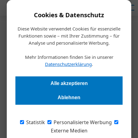
Mediadaten
Cookies & Datenschutz
Diese Website verwendet Cookies für essenzielle
Startseite
/
Persönlichkeiten
Funktionen sowie – mit Ihrer Zustimmung – für
Interview mit Werberat
Analyse und personalisierte Werbung.
Werbung darf Grenzen
Mehr Informationen finden Sie in unserer
überschreiten
Datenschutzerklärung
.
Alexandra Rotter
24.05.2023, 08:00 Uhr
Alle akzeptieren
Ablehnen
Der Werberat ist Sprachrohr zwischen Konsument*innen und
Werbeindustrie. Er sammelt Beschwerden zu Werbesujets,
die eine Jury bewertet und die betreffenden Unternehmen
Statistik
Personalisierte Werbung
zur Sensibilisierung oder zum Stopp auffordern kann. Wir
Externe Medien
sprachen mit dem Präsidenten, ­Michael Straberger.