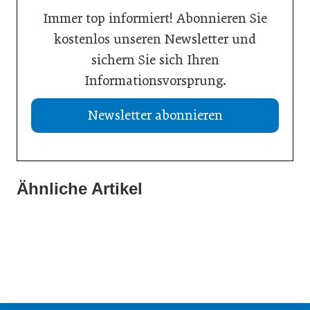
Immer top informiert! Abonnieren Sie
kostenlos unseren Newsletter und
sichern Sie sich Ihren
Informationsvorsprung.
Newsletter abonnieren
Ähnliche Artikel
11. Februar 2026
24. April 2025
08. Januar 2026
Neuer Professur für Leadership and Strategic Change
„Die Förderung von Vielfalt ist eine wirtschaftliche
Neubesetzung bei Gebrüder Weiss
Notwendigkeit“
Persönlichkeiten
Persönlichkeiten
Inspiration