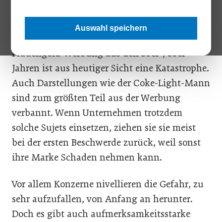
Am eklatantesten zeigt sich die Veränderung
Auswahl speichern
bei Rollen-Stereotypen. Etwas wie die
Frauengold-Werbung aus den ­50er-/60er-
Jahren ist aus heutiger Sicht eine Katastrophe.
Auch Darstellungen wie der Coke-Light-Mann
sind zum größten Teil aus der Werbung
verbannt. Wenn Unternehmen trotzdem
solche Sujets einsetzen, ziehen sie sie meist
bei der ersten Beschwerde zurück, weil sonst
ihre Marke Schaden nehmen kann.
Vor allem Konzerne nivellieren die Gefahr, zu
sehr aufzufallen, von Anfang an herunter.
Doch es gibt auch aufmerksamkeitsstarke