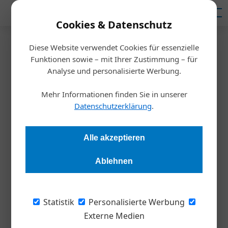
Mediadaten
Cookies & Datenschutz
Diese Website verwendet Cookies für essenzielle
Startseite
/
Nachhaltigkeit
Funktionen sowie – mit Ihrer Zustimmung – für
Trigos 2021: Das sind die
Analyse und personalisierte Werbung.
Gewinner
Mehr Informationen finden Sie in unserer
Datenschutzerklärung
.
Redaktion
17.09.2021, 10:50 Uhr
Alle akzeptieren
Wiederverwertbare Schulmilchbecher, eine Lernwerkstatt,
Ablehnen
modulare Kunstoffrecyclingmaschinen, gentechnikfreies und
sortenreines Saatgut, eine App zur Lebensmittelrettung und
eine smarte Gebäudesteuerungstechnik wurden am 16.9. mit
Statistik
Personalisierte Werbung
dem Trigos für verantwortungsvolles Wirtschaften
Externe Medien
ausgezeichnet.