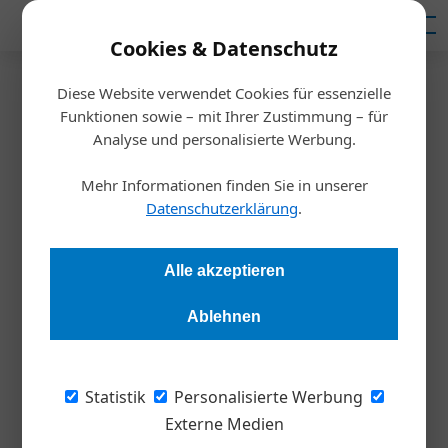
Mediadaten
Cookies & Datenschutz
Diese Website verwendet Cookies für essenzielle
Startseite
/
Nachhaltigkeit
Funktionen sowie – mit Ihrer Zustimmung – für
CSR & Digitalisierung
Analyse und personalisierte Werbung.
Nachhaltisierung
Mehr Informationen finden Sie in unserer
Datenschutzerklärung
.
Alexandra Rotter
23.03.2022, 10:24 Uhr
Alle akzeptieren
In vielen Unternehmen existieren die Digitalisierungs- und die
Nachhaltigkeitsabteilung nebeneinander und sprechen zu
Ablehnen
wenig miteinander. Dabei sollten sie jetzt dringend zusammen
die Geschäftsmodelle der Zukunft entwickeln.
Statistik
Personalisierte Werbung
Externe Medien
Digitalisierung und Nachhaltigkeit: