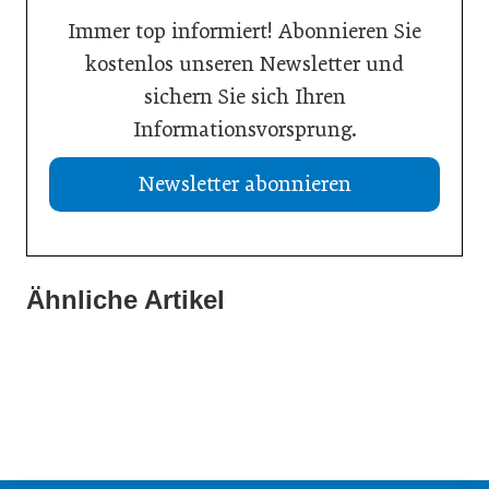
Immer top informiert! Abonnieren Sie
kostenlos unseren Newsletter und
sichern Sie sich Ihren
Informationsvorsprung.
Newsletter abonnieren
Ähnliche Artikel
08. Juni 2026
08. Juni 2026
Nachhaltigkeit in der Digitalisierung
17. März 2026
Kreislaufwirtschaft glaubwürdig kommunizieren
Aitark soll ESG-Berichterstattung für KMU vereinfachen
Ausbildung
Meldungen
Nachhaltigkeit