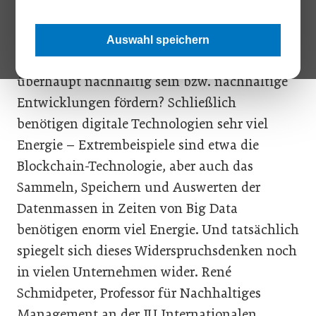
zwei Megatrends, an denen kein
Unternehmen mehr vorbeikommt. Doch wie
Auswahl speichern
geht beides zusammen? Kann Digitalisierung
überhaupt nachhaltig sein bzw. nachhaltige
Entwicklungen fördern? Schließlich
benötigen digitale Technologien sehr viel
Energie – Extrembeispiele sind etwa die
Blockchain-Technologie, aber auch das
Sammeln, Speichern und Auswerten der
Datenmassen in Zeiten von Big Data
benötigen enorm viel Energie. Und tatsächlich
spiegelt sich dieses Widerspruchsdenken noch
in vielen Unternehmen wider. René
Schmidpeter, Professor für Nachhaltiges
Management an der IU Internationalen