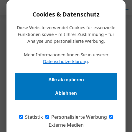
Mediadaten
Cookies & Datenschutz
Diese Website verwendet Cookies für essenzielle
Startseite
/
Meldungen
Funktionen sowie – mit Ihrer Zustimmung – für
Wiener Lehrlinge als
Analyse und personalisierte Werbung.
erfolgreiche App-Entwickler
Mehr Informationen finden Sie in unserer
Datenschutzerklärung
.
Redaktion Die Wirtschaft
03.11.2023, 11:19 Uhr
Alle akzeptieren
Beim 3. Wiener Lehrlingshackathon wurden neue
Ablehnen
Anwendungen für Frauen-Förderung, Klimaschutz und
Gesundheitsmanagement programmiert
Statistik
Personalisierte Werbung
Der Lehrlingshackathon ist ein Programmier-
Externe Medien
Wettbewerb für Nachwuchskräfte aus Wiener