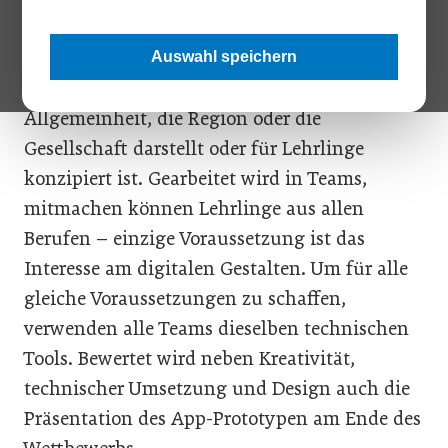
Betrieben. Dabei ist binnen 8 Stunden das
Grundgerüst einer App zu erstellen, die einen
Auswahl speichern
Mehrwert für das eigene Unternehmen, die
Allgemeinheit, die Region oder die
Gesellschaft darstellt oder für Lehrlinge
konzipiert ist. Gearbeitet wird in Teams,
mitmachen können Lehrlinge aus allen
Berufen – einzige Voraussetzung ist das
Interesse am digitalen Gestalten. Um für alle
gleiche Voraussetzungen zu schaffen,
verwenden alle Teams dieselben technischen
Tools. Bewertet wird neben Kreativität,
technischer Umsetzung und Design auch die
Präsentation des App-Prototypen am Ende des