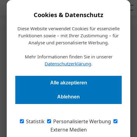
Mediadaten
Cookies & Datenschutz
Diese Website verwendet Cookies für essenzielle
Startseite
/
Meldungen
Funktionen sowie – mit Ihrer Zustimmung – für
Preisvergleich
Analyse und personalisierte Werbung.
Soviel kostet WLAN im
Mehr Informationen finden Sie in unserer
Flugzeug
Datenschutzerklärung
.
Redaktion Die Wirtschaft
14.06.2023, 09:38 Uhr
Alle akzeptieren
Ablehnen
Preisunterschiede von bis zu rund 60 Euro werden bei der
Nutzung von mobilem WLAN im Flugzeug fällig: Welche
Airlines sich zum Surfen, Arbeiten und Lernen am besten
Statistik
Personalisierte Werbung
eignen und wo Fluggäste am meisten sparen können, hat die
Externe Medien
Sprachlernplattform Preply in einem Vergleich ermittelt.