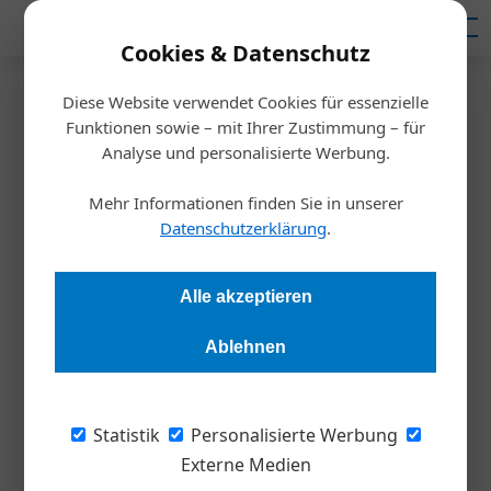
Mediadaten
Cookies & Datenschutz
Diese Website verwendet Cookies für essenzielle
Startseite
/
Meldungen
Funktionen sowie – mit Ihrer Zustimmung – für
Steuertipp
Analyse und personalisierte Werbung.
Jetzt steuerlich richtig
Mehr Informationen finden Sie in unserer
investieren
Datenschutzerklärung
.
Christoph Fuchs
14.01.2026, 10:09 Uhr
Alle akzeptieren
Ablehnen
Mit Jahresbeginn 2026 ist es amtlich: Für Investitionen in
begünstigte Wirtschaftsgüter gibt es in Österreich doppelt
so viel steuerliche Entlastung wie bisher. Der
Statistik
Personalisierte Werbung
Investitionsfreibetrag steigt temporär von 10 % auf 20 %. Wer
Externe Medien
in klimafreundliche Technologien investiert, erhält sogar