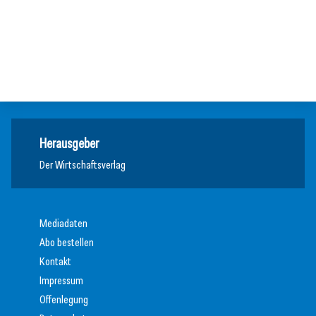
Arbeitsmodelle
20. Juli 2026
Aktuelle Insolvenzen
KI-Assistent entlastet Betriebe und sichert Kundennähe
Wirtschaft
Meldungen
Meldungen
Herausgeber
Der Wirtschaftsverlag
Mediadaten
Abo bestellen
Kontakt
Impressum
Offenlegung