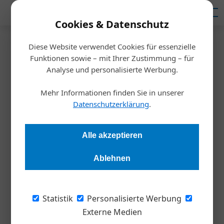
Mediadaten
Cookies & Datenschutz
Diese Website verwendet Cookies für essenzielle
Startseite
/
Meldungen
Funktionen sowie – mit Ihrer Zustimmung – für
Familienunternehmen
Analyse und personalisierte Werbung.
Unterschiedlicher
Mehr Informationen finden Sie in unserer
Internationalisierungsgrad
Datenschutzerklärung
.
Redaktion Die Wirtschaft
10.02.2026, 14:07 Uhr
Alle akzeptieren
Ablehnen
Warum expandieren manche Familienunternehmen ins
Ausland und andere nicht? Eine aktuelle Analyse der WU
Wien zeigt, wie familieninterne Führung, Generationenfolge
Statistik
Personalisierte Werbung
und der kulturelle Kontext des Herkunftslands die
Externe Medien
Auslandsexpansion von Familienunternehmen prägen.