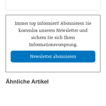
Immer top informiert! Abonnieren Sie
kostenlos unseren Newsletter und
sichern Sie sich Ihren
Informationsvorsprung.
Newsletter abonnieren
Ähnliche Artikel
21. Juli 2026
20. Juli 2026
Aktuelle Insolvenzen
19. Juli 2026
KI-Assistent entlastet Betriebe und sichert Kundennähe
Studie: Jedes zweite Unternehmen vor Übergabe
Meldungen