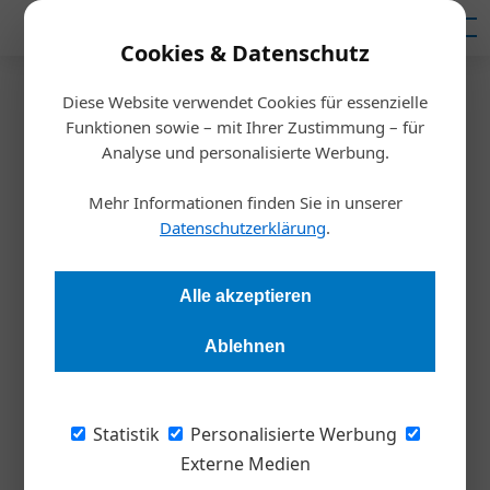
Mediadaten
Cookies & Datenschutz
Diese Website verwendet Cookies für essenzielle
Startseite
/
Meldungen
Funktionen sowie – mit Ihrer Zustimmung – für
Einzelhandel
Analyse und personalisierte Werbung.
Die Konsumstimmung hellt
Mehr Informationen finden Sie in unserer
sich auf
Datenschutzerklärung
.
Diana Danbauer
25.04.2023, 08:21 Uhr
Alle akzeptieren
Ablehnen
Die Ergebnisse des Konjunkturreports für den Einzelhandel im
1. Quartal 2023 liegen vor.
Statistik
Personalisierte Werbung
Der österreichische Handel ist mit 625.000
Externe Medien
Beschäftigten zweitgrößter Arbeitgeber des