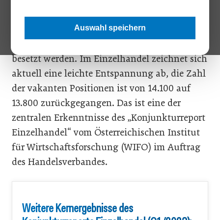
Landes. Es könnten sogar noch mehr sein:
35.000 offene Stellen können zurzeit aufgrund
Auswahl speichern
des Arbeitskräftemangels nicht zeitnah
besetzt werden. Im Einzelhandel zeichnet sich
aktuell eine leichte Entspannung ab, die Zahl
der vakanten Positionen ist von 14.100 auf
13.800 zurückgegangen. Das ist eine der
zentralen Erkenntnisse des „Konjunkturreport
Einzelhandel“ vom Österreichischen Institut
für Wirtschaftsforschung (WIFO) im Auftrag
des Handelsverbandes.
Weitere Kernergebnisse des