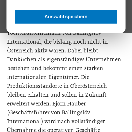
Das Familienunternehmen Danküchen wird
vorbehaltlich der Zustimmung der
Auswahl speichern
zuständigen Kartellbehörde ein
Tochterunternehmen von Ballingslöv
International, die bislang noch nicht in
Österreich aktiv waren. Dabei bleibt
Danküchen als eigenständiges Unternehmen
bestehen und bekommt einen starken
internationalen Eigentümer. Die
Produktionsstandorte in Oberösterreich
bleiben erhalten und sollen in Zukunft
erweitert werden. Björn Hauber
(Geschäftsführer von Ballingslöv
International) wird nach vollständiger
Übernahme die operativen Geschäfte