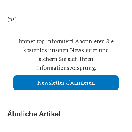
(ps)
Immer top informiert! Abonnieren Sie
kostenlos unseren Newsletter und
sichern Sie sich Ihren
Informationsvorsprung.
Newsletter abonnieren
Ähnliche Artikel
21. Juli 2026
20. Juli 2026
Aktuelle Insolvenzen
19. Juli 2026
KI-Assistent entlastet Betriebe und sichert Kundennähe