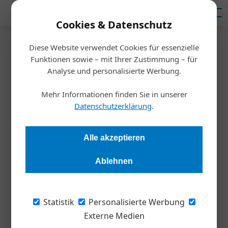
Mediadaten
Cookies & Datenschutz
Diese Website verwendet Cookies für essenzielle
Startseite
/
Meldungen
Funktionen sowie – mit Ihrer Zustimmung – für
Neuer Eigentümer
Analyse und personalisierte Werbung.
Ballingslöv International
Mehr Informationen finden Sie in unserer
übernimmt Danküchen
Datenschutzerklärung
.
Redaktion Die Wirtschaft
09.10.2023, 11:48 Uhr
Alle akzeptieren
Ablehnen
Ballingslöv International erwartet sich durch die Übernahme
weiteres Wachstum auf dem mitteleuropäischen
Küchenmarkt. Dabei soll Danküchen eine Vorreiterrolle
Statistik
Personalisierte Werbung
übernehmen.
Externe Medien