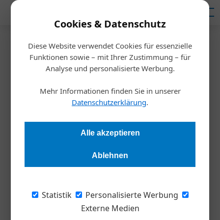
Mediadaten
Cookies & Datenschutz
Diese Website verwendet Cookies für essenzielle
Startseite
/
Inspiration
Funktionen sowie – mit Ihrer Zustimmung – für
Der Zauber der Zahlen
Analyse und personalisierte Werbung.
Mehr Informationen finden Sie in unserer
Markus Mittermüller
18.10.2022, 10:52 Uhr
Datenschutzerklärung
.
Buchhaltung, Steuern oder Finanzen: Zahlen sind oft
Alle akzeptieren
unbeliebt und fristen besonders in kleineren Unternehmen
mitunter ein Schattendasein. Richtig eingesetzt sind sie aber
Ablehnen
ein Managementtool für mehr Erfolg.
Statistik
Personalisierte Werbung
Die Zeiten sind unsicher wie schon lange
Externe Medien
nicht mehr. Das trifft vor allem auch die