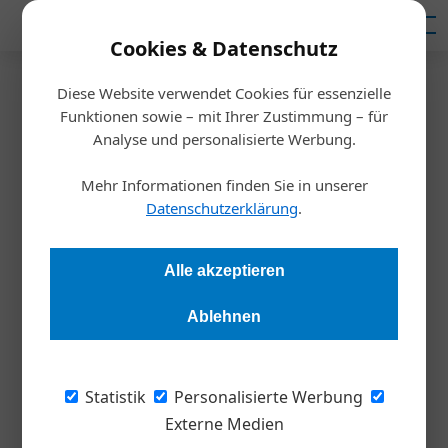
Mediadaten
Cookies & Datenschutz
Diese Website verwendet Cookies für essenzielle
Startseite
/
Inspiration
Funktionen sowie – mit Ihrer Zustimmung – für
Wie Schwarzgeld sauber wird
Analyse und personalisierte Werbung.
Mehr Informationen finden Sie in unserer
Stephan Strzyzowski
08.06.2021, 12:28 Uhr
Datenschutzerklärung
.
Kriminelle nützen ausgefeilte Methoden, um ihre illegalen
Alle akzeptieren
Einkünfte an den Behörden vorbeizuschleusen. Um welche
enormen Summen es geht, können die TU Wien und die
Ablehnen
Utrecht School of Economics nun mit einfachen Modellen
ermitteln.
Statistik
Personalisierte Werbung
Geldwäsche ist ein Problem, das die ganze
Externe Medien