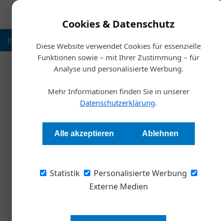
Cookies & Datenschutz
Inspiration
Ausbildung
Weltmarktführer
Nachhalt
Diese Website verwendet Cookies für essenzielle
Funktionen sowie – mit Ihrer Zustimmung – für
Analyse und personalisierte Werbung.
Start
Mehr Informationen finden Sie in unserer
Vorsätze für 202
Datenschutzerklärung
.
Sabine Prohaska
Alle akzeptieren
Ablehnen
Zum Jahreswechsel fassen wir gerne gute Vors
Statistik
wieder vergessen - weil sie nicht in einer Lebe
Personalisierte Werbung
Externe Medien
Ziehe ich der Karriere wegen von 
Freunde wichtiger? Expandiere ich 