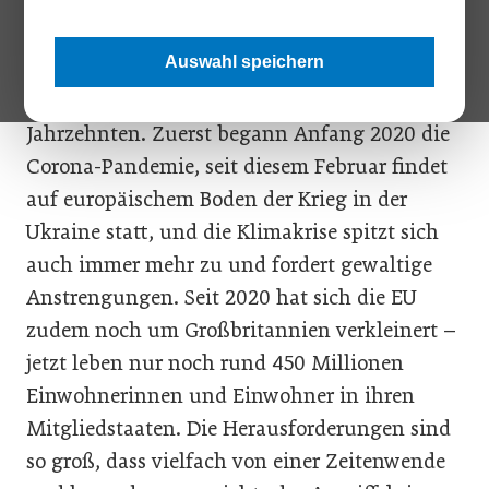
Es lässt sich schlecht behaupten, dass Europa
noch keine katastrophalen Krisen erlebt hat.
Auswahl speichern
Aber die Erschütterungen, die der Kontinent
derzeit erlebt, sind die schwersten seit vielen
Jahrzehnten. Zuerst begann Anfang 2020 die
Corona-Pandemie, seit diesem Februar findet
auf europäischem Boden der Krieg in der
Ukraine statt, und die Klimakrise spitzt sich
auch immer mehr zu und fordert gewaltige
Anstrengungen. Seit 2020 hat sich die EU
zudem noch um Großbritannien verkleinert –
jetzt leben nur noch rund 450 Millionen
Einwohnerinnen und Einwohner in ihren
Mitgliedstaaten. Die Herausforderungen sind
so groß, dass vielfach von einer Zeitenwende