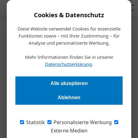
Mediadaten
Cookies & Datenschutz
Diese Website verwendet Cookies für essenzielle
Startseite
/
Inspiration
Funktionen sowie – mit Ihrer Zustimmung – für
Vom Ende der Naivität
Analyse und personalisierte Werbung.
Mehr Informationen finden Sie in unserer
Alexandra Rotter
11.05.2022, 10:28 Uhr
Datenschutzerklärung
.
Corona, Klima, Krieg: Auf nichts davon war Europa gut
Alle akzeptieren
vorbereitet. Jetzt droht die EU unter diesem Druck in die
geopolitische Bedeutungslosigkeit abzurutschen. Doch wenn
Ablehnen
Europas Staaten jetzt zusammenrücken und an einem Strang
ziehen, besteht die Hoffnung, dass die Krisen eine positive
Wende einläuten.
Statistik
Personalisierte Werbung
Externe Medien