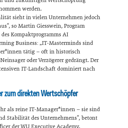
n und zukünftigen Wertschöpfung
nommen werden.
alität sieht in vielen Unternehmen jedoch
aus“, so Martin Giesswein, Program
r des Kompaktprogramms AI
rming Business: „IT-Masterminds sind
er*innen tätig – oft in historisch
 Neinsager oder Verzögerer gedrängt. Der
tensiven IT-Landschaft dominiert nach
er zum direkten Wertschöpfer
r als reine IT-Manager*innen – sie sind
und Stabilität des Unternehmens“, betont
Officer der WU Executive Academy.