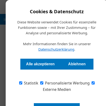
Cookies & Datenschutz
Inspiration
Ausbildung
Weltmarktführer
Nachhalt
Diese Website verwendet Cookies für essenzielle
Funktionen sowie – mit Ihrer Zustimmung – für
Analyse und personalisierte Werbung.
Start
Mehr Informationen finden Sie in unserer
CIO: Vom digitalen Spi
Datenschutzerklärung
.
Oliver Strasser & Martin Giesswein
Alle akzeptieren
Ablehnen
In der zunehmend digitalisierten Wirtschaft g
Statistik
an strategischer Bedeutung – bis hin zur pot
Personalisierte Werbung
es, damit IT-Verantwortliche nicht nur techni
Externe Medien
agieren?