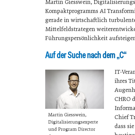
Martin Giesswein, Digitalisierung
Kompaktprogramms AI Transformin
gerade in wirtschaftlich turbulente
Mittelfeldstrategen weiterentwick
Führungspersönlichkeit aufsteige
Auf der Suche nach dem „C“
IT-Vera
ihres Ti
Augenh
CHRO di
Informat
Martin Giesswein,
Chief T
Digitalisierungsexperte
dass sie
und Program Director