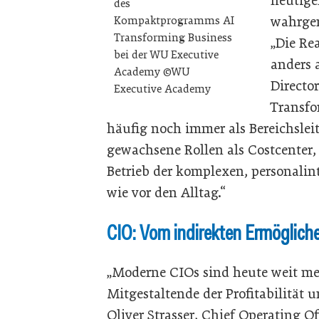
heutige
des
wahrge
Kompaktprogramms AI
Transforming Business
„Die Re
bei der WU Executive
anders 
Academy ©WU
Directo
Executive Academy
Transfo
häufig noch immer als Bereichsleit
gewachsene Rollen als Costcenter,
Betrieb der komplexen, personalin
wie vor den Alltag.“
CIO: Vom indirekten Ermöglich
„Moderne CIOs sind heute weit meh
Mitgestaltende der Profitabilität 
Oliver Strasser, Chief Operating 