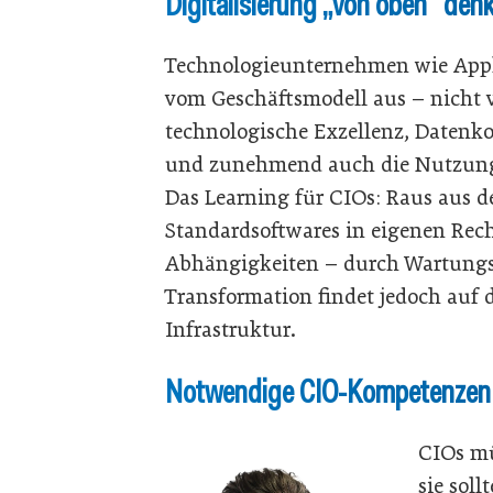
Digitalisierung „von oben“ den
Technologieunternehmen wie Apple,
vom Geschäftsmodell aus – nicht v
technologische Exzellenz, Datenko
und zunehmend auch die Nutzung 
Das Learning für CIOs: Raus aus d
Standardsoftwares in eigenen Rech
Abhängigkeiten – durch Wartungsv
Transformation findet jedoch auf d
Infrastruktur.
Notwendige CIO-Kompetenzen
CIOs mü
sie sol