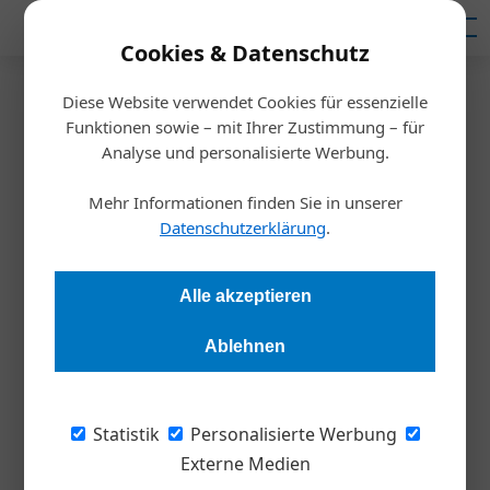
Mediadaten
Cookies & Datenschutz
Diese Website verwendet Cookies für essenzielle
Startseite
/
Inspiration
Funktionen sowie – mit Ihrer Zustimmung – für
Underdog-Mentalität: Was
Analyse und personalisierte Werbung.
Unternehmen vom Fußball
Mehr Informationen finden Sie in unserer
Datenschutzerklärung
.
lernen können
Alle akzeptieren
Redaktion Die Wirtschaft
10.06.2026, 06:55 Uhr
Ablehnen
Überraschende Erfolge von Außenseiterteams gehören zu
den prägenden Geschichten jeder Fußball-
Statistik
Personalisierte Werbung
Weltmeisterschaft. Laut Hogan Assessments lassen sich die
Externe Medien
psychologischen Mechanismen hinter diesen Erfolgen auch