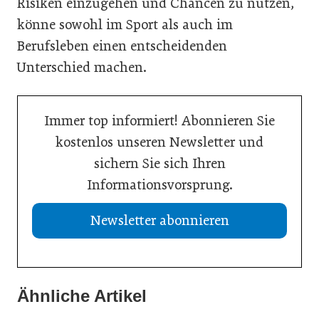
Risiken einzugehen und Chancen zu nutzen,
könne sowohl im Sport als auch im
Berufsleben einen entscheidenden
Unterschied machen.
Immer top informiert! Abonnieren Sie
kostenlos unseren Newsletter und
sichern Sie sich Ihren
Informationsvorsprung.
Newsletter abonnieren
Ähnliche Artikel
21. Juli 2026
19. Juli 2026
Selbstmanagement: Handlungsimpulse hinterfragen