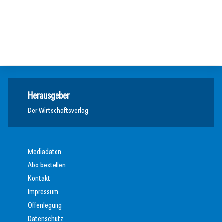
13. Juli 2026
Einen inneren Kompass beim Führen haben
Vision Zero: Gesundheit bei Hitzewellen bewahren
Inspiration
Inspiration
Inspiration
Herausgeber
Der Wirtschaftsverlag
Mediadaten
Abo bestellen
Kontakt
Impressum
Offenlegung
Datenschutz