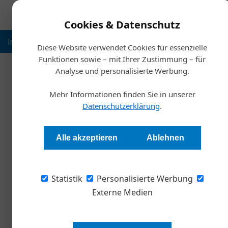
Cookies & Datenschutz
Inspiration
Ausbildung
Weltmarktführer
Nachhalt
Diese Website verwendet Cookies für essenzielle
Funktionen sowie – mit Ihrer Zustimmung – für
Analyse und personalisierte Werbung.
Start
Mehr Informationen finden Sie in unserer
Was man über den TikTo
Datenschutzerklärung
.
Redaktion Die Wirtschaft
Alle akzeptieren
Ablehnen
Bytedance, zu dem auch die Video-App TikTok 
Statistik
und für viele Anleger einer der meist erwart
Personalisierte Werbung
Regierung greift aktuell gegen die eigenen, l
Externe Medien
Auch die TikTok-Mutter Bytedance beugt sic
vermutlich auf nächstes Frühjahr.