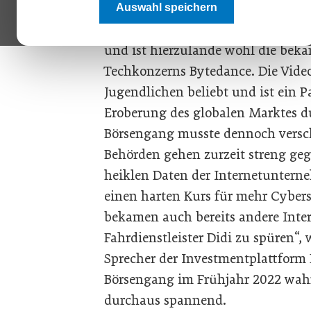
Auswahl speichern
TikTok verzeichnete dieses Jahr kn
und ist hierzulande wohl die beka
Techkonzerns Bytedance. Die Video
Jugendlichen beliebt und ist ein Pa
Eroberung des globalen Marktes du
Börsengang musste dennoch versc
Behörden gehen zurzeit streng g
heiklen Daten der Internetunterne
einen harten Kurs für mehr Cybers
bekamen auch bereits andere Inte
Fahrdienstleister Didi zu spüren“,
Sprecher der Investmentplattform
Börsengang im Frühjahr 2022 wahr
durchaus spannend.