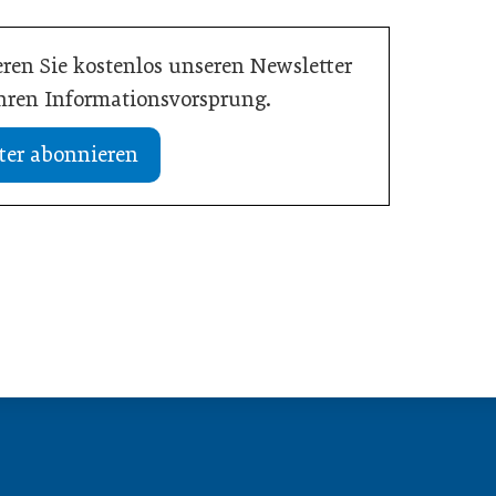
ren Sie kostenlos unseren Newsletter
Ihren Informationsvorsprung.
ter abonnieren
13. Juli 2026
Kompass beim Führen
Vision Zero: Gesundheit bei
Hitzewellen bewahren
Inspiration