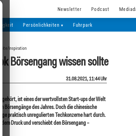
Newsletter
Podcast
Mediad
igkeit
Persönlichkeiten
Fuhrpark
seite
/
Inspiration
k Börsengang wissen sollte
31.08.2021, 11:44 Uhr
gehört, ist eines der wertvollsten Start-ups der Welt
eten Börsengänge des Jahres. Doch die chinesische
ange praktisch unregulierten Techkonzerne hart durch.
h dem Druck und verschiebt den Börsengang –