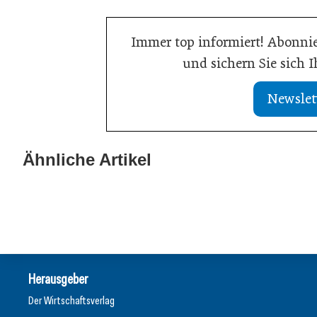
Immer top informiert! Abonnie
und sichern Sie sich 
Newslet
21. Juli 2026
19. Juli 2026
Selbstmanagement:
Einen inneren 
Ähnliche Artikel
Handlungsimpulse hinterfragen
haben
Inspiration
Inspiration
Herausgeber
Der Wirtschaftsverlag