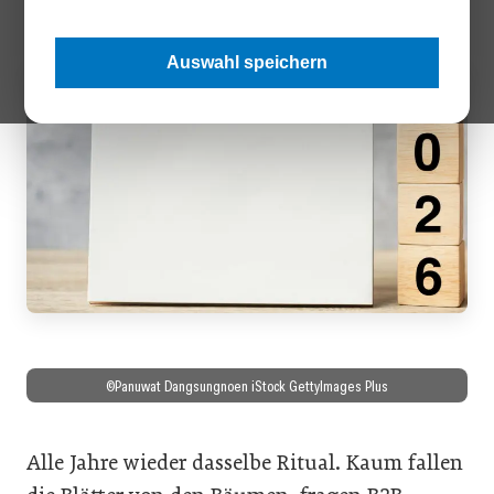
Auswahl speichern
©Panuwat Dangsungnoen iStock GettyImages Plus
Alle Jahre wieder dasselbe Ritual. Kaum fallen