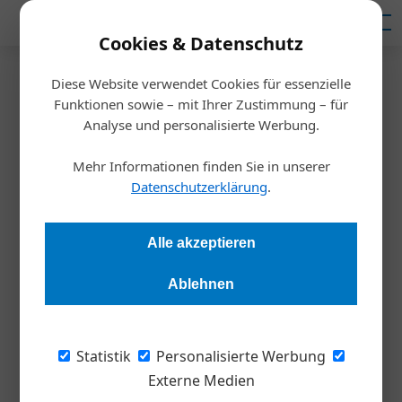
Mediadaten
Cookies & Datenschutz
Diese Website verwendet Cookies für essenzielle
Startseite
/
Inspiration
Funktionen sowie – mit Ihrer Zustimmung – für
Management
Analyse und personalisierte Werbung.
Sind Ihre Auftragsbücher für
Mehr Informationen finden Sie in unserer
2026 noch leer?
Datenschutzerklärung
.
Bernhard Kuntz
14.11.2025, 14:59 Uhr
Alle akzeptieren
Ablehnen
Zum Jahresende erleben Marketingagenturen regelmäßig
einen Ansturm von Anfragen durch B2B-Dienstleister, die
plötzlich feststellen, dass ihre Auftragsbücher für das
Statistik
Personalisierte Werbung
kommende Jahr leer sind. Der Grund liegt oft in einem
Externe Medien
jahreszeitlich bedingten Marketing-Tiefschlaf.