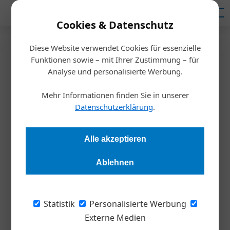
Mediadaten
Cookies & Datenschutz
Diese Website verwendet Cookies für essenzielle
Startseite
/
Inspiration
Funktionen sowie – mit Ihrer Zustimmung – für
Sieben Vertriebslektionen von
Analyse und personalisierte Werbung.
Alexander Zverev
Mehr Informationen finden Sie in unserer
Datenschutzerklärung
.
Hans-Peter Machwürth
09.06.2026, 15:49 Uhr
Alle akzeptieren
Im Spitzensport entscheiden oft Nuancen über Sieg und
Ablehnen
Niederlage. Das gilt auch im Vertrieb. Wer als Verkäufer*in
dauerhaft erfolgreich sein möchte, kann viel von Top-
Athlet*innen lernen.
Statistik
Personalisierte Werbung
Externe Medien