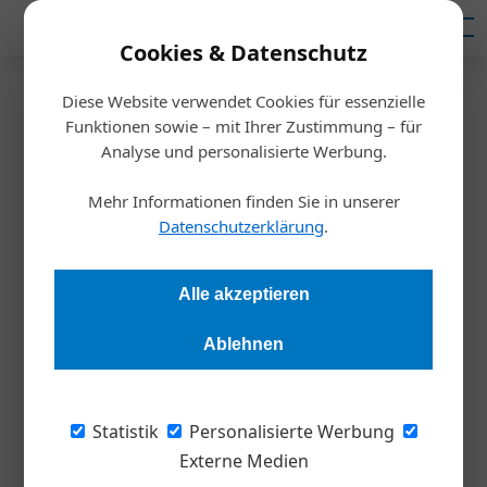
Mediadaten
Cookies & Datenschutz
Diese Website verwendet Cookies für essenzielle
Startseite
/
Inspiration
Funktionen sowie – mit Ihrer Zustimmung – für
Fachkräftemangel
Analyse und personalisierte Werbung.
Österreich schiebt sich ab
Mehr Informationen finden Sie in unserer
Datenschutzerklärung
.
Alexandra Rotter
09.08.2023, 15:20 Uhr
Alle akzeptieren
Während Unternehmen ihr Bestes tun, um beim Wettlauf um
Fachkräfte mitzuhalten, werden gut integrierte Arbeitskräfte
Ablehnen
abgeschoben. Eine Gesamtstrategie lässt auf sich warten.
Statistik
Personalisierte Werbung
Es ist ein Problem mit einem langen Bart.
Externe Medien
Deshalb ist es auch schwer verständlich, wieso