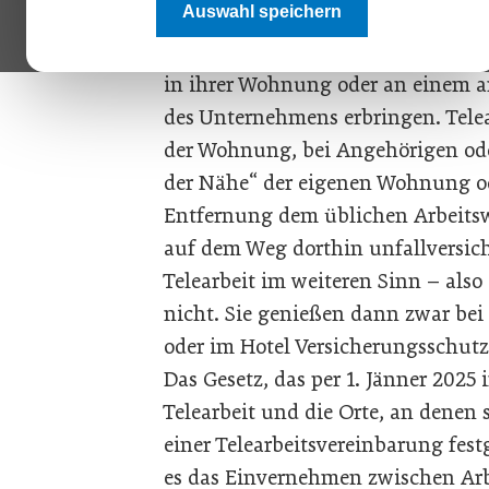
Auswahl speichern
Laut Definition liegt Telearbeit 
Arbeitsleistungen unter Einsatz 
in ihrer Wohnung oder an einem a
des Unternehmens erbringen. Telea
der Wohnung, bei Angehörigen ode
der Nähe“ der eigenen Wohnung ode
Entfernung dem üblichen Arbeits
auf dem Weg dorthin unfallversich
Telearbeit im weiteren Sinn – also
nicht. Sie genießen dann zwar bei
oder im Hotel Versicherungsschutz
Das Gesetz, das per 1. Jänner 2025 i
Telearbeit und die Orte, an denen s
einer Telearbeitsvereinbarung fe
es das Einvernehmen zwischen Arb