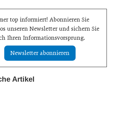
er top informiert! Abonnieren Sie
os unseren Newsletter und sichern Sie
ich Ihren Informationsvorsprung.
Newsletter abonnieren
che Artikel
2026
2026
anagement: Handlungsimpulse hinterfragen
2026
nneren Kompass beim Führen haben
Zero: Gesundheit bei Hitzewellen bewahren
on
on
on