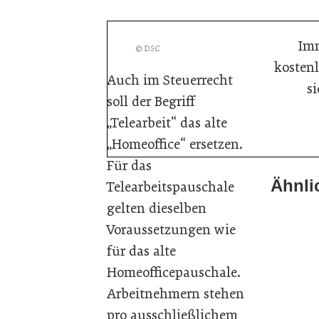
Imm
© DSC
kostenl
Auch im Steuerrecht
s
soll der Begriff
„Telearbeit“ das alte
„Homeoffice“ ersetzen.
Für das
Ähnli
21. Juli 
Telearbeitspauschale
19. Juli 
Selbstm
gelten dieselben
13. Juli 
Einen i
Voraussetzungen wie
Vision 
Inspirati
für das alte
Inspirati
Homeofficepauschale.
Inspirati
Arbeitnehmern stehen
pro ausschließlichem