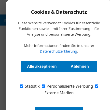
Cookies & Datenschutz
Inspiration
Ausbildung
Weltmarktführer
Nachhalt
Diese Website verwendet Cookies für essenzielle
Funktionen sowie – mit Ihrer Zustimmung – für
Analyse und personalisierte Werbung.
Start
Mehr Informationen finden Sie in unserer
St
Datenschutzerklärung
.
Neu: Telearbe
Alle akzeptieren
Ablehnen
Andrea Lehky
Statistik
Personalisierte Werbung
Seit der Corona-Pandemie ist das Arbeiten i
Telearbeitsgesetz. Die Wiener Steuerberateri
Externe Medien
achten sollten.