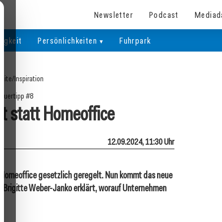
Newsletter
Podcast
Mediad
igkeit
Persönlichkeiten
Fuhrpark
seite
/
Inspiration
euertipp #8
it statt Homeoffice
12.09.2024, 11:30 Uhr
m Homeoffice gesetzlich geregelt. Nun kommt das neue
n Brigitte Weber-Janko erklärt, worauf Unternehmen