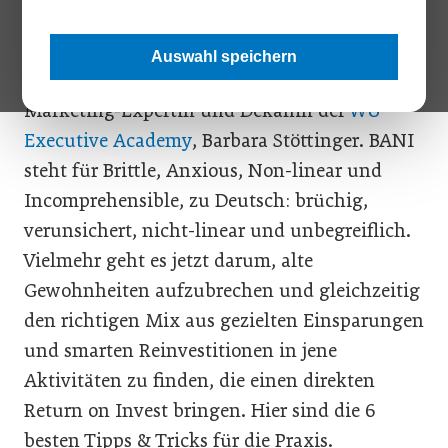
Einsparungen beim Marketing ist in unserer
BANI*-Welt nicht nur kurzsichtig, sondern
Auswahl speichern
ganz sicher der falsche Weg, warnt die
Marketing-Expertin und Dekanin der
WU
Executive Academy
, Barbara Stöttinger. BANI
steht für Brittle, Anxious, Non-linear und
Incomprehensible, zu Deutsch: brüchig,
verunsichert, nicht-linear und unbegreiflich.
Vielmehr geht es jetzt darum, alte
Gewohnheiten aufzubrechen und gleichzeitig
den richtigen Mix aus gezielten Einsparungen
und smarten Reinvestitionen in jene
Aktivitäten zu finden, die einen direkten
Return on Invest bringen. Hier sind die 6
besten Tipps & Tricks für die Praxis.