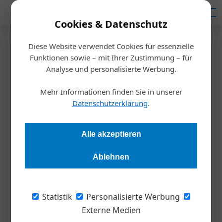
Mediadaten
Cookies & Datenschutz
Diese Website verwendet Cookies für essenzielle
Startseite
/
Inspiration
Funktionen sowie – mit Ihrer Zustimmung – für
Jetzt bloß nicht bei der
Analyse und personalisierte Werbung.
Werbung sparen!
Mehr Informationen finden Sie in unserer
Datenschutzerklärung
.
Redaktion Die Wirtschaft
28.09.2023, 17:01 Uhr
Alle akzeptieren
In wirtschaftlich turbulenten Zeiten treten viele Unternehmen
Ablehnen
auf die Kostenbremse. Wogegen grundsätzlich nichts
einzuwenden ist. Jedoch ist gerade das Marketing einer jener
Bereiche, die das als erste zu spüren bekommen. Doch das ist
Statistik
Personalisierte Werbung
nicht nur kurzsichtig, sondern ganz sicher der falsche Weg.
Externe Medien