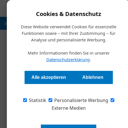
Cookies & Datenschutz
Inspiration
Ausbildung
Weltmarktführer
Nachhalt
Diese Website verwendet Cookies für essenzielle
Funktionen sowie – mit Ihrer Zustimmung – für
Analyse und personalisierte Werbung.
Start
Mehr Informationen finden Sie in unserer
Datenschutzerklärung
.
„Unternehmen sollten klar
Alle akzeptieren
Ablehnen
Stefan Böck
Statistik
Personalisierte Werbung
Führungsetagen sind immer noch männerdomi
Gleichberechtigung, Transparenz und Flexibilit
Externe Medien
Matthias Pajek vom österreichischen Start-up