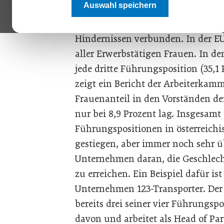
Auswahl speichern
Frauen sind in der Arbeitswelt h
konfrontiert, auch der Aufstieg in 
Hindernissen verbunden. In der EU
aller Erwerbstätigen Frauen. In d
jede dritte Führungsposition (35,1
zeigt ein Bericht der Arbeiterkamm
Frauenanteil in den Vorständen d
nur bei 8,9 Prozent lag. Insgesamt 
Führungspositionen in österreich
gestiegen, aber immer noch sehr ü
Unternehmen daran, die Geschlecht
zu erreichen. Ein Beispiel dafür ist
Unternehmen 123-Transporter. Der
bereits drei seiner vier Führungspo
davon und arbeitet als Head of P