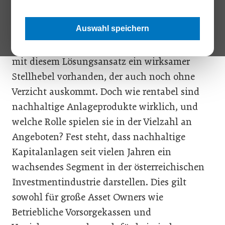
Es klingt wirklich verheißungsvoll: Man
investiert, kassiert ordentlich ab und tut auch
Auswahl speichern
noch dem Planeten einen guten Dienst. Vor
allem im Hinblick auf den Klimawandel wäre
mit diesem Lösungsansatz ein wirksamer
Stellhebel vorhanden, der auch noch ohne
Verzicht auskommt. Doch wie rentabel sind
nachhaltige Anlageprodukte wirklich, und
welche Rolle spielen sie in der Vielzahl an
Angeboten? Fest steht, dass nachhaltige
Kapitalanlagen seit vielen Jahren ein
wachsendes Segment in der österreichischen
Investmentindustrie darstellen. Dies gilt
sowohl für große Asset Owners wie
Betriebliche Vorsorgekassen und