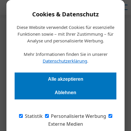
Mediadaten
Cookies & Datenschutz
Diese Website verwendet Cookies für essenzielle
Startseite
/
Inspiration
Funktionen sowie – mit Ihrer Zustimmung – für
Gute Anlage, gute Rendite
Analyse und personalisierte Werbung.
Mehr Informationen finden Sie in unserer
Redaktion
19.11.2020, 17:24 Uhr
Datenschutzerklärung
.
Bei Investitionsentscheidungen steht meistens die Frage
Alle akzeptieren
nach der Rendite an erster Stelle. Wer gleichzeitig darauf
achtet, wie nachhaltig die Anlage ist, kann nicht nur mehr aus
Ablehnen
dem Ersparten machen, sondern auch noch einen
wesentlichen Beitrag zur Rettung des Planeten leisten. Eine
Win-win-Situation im Check.
Statistik
Personalisierte Werbung
Externe Medien