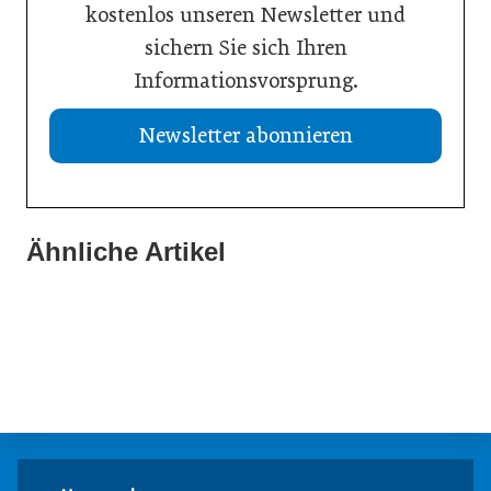
kostenlos unseren Newsletter und
sichern Sie sich Ihren
Informationsvorsprung.
Newsletter abonnieren
Ähnliche Artikel
21. Juli 2026
19. Juli 2026
Selbstmanagement: Handlungsimpulse hinterfragen
13. Juli 2026
Einen inneren Kompass beim Führen haben
Vision Zero: Gesundheit bei Hitzewellen bewahren
Inspiration
Inspiration
Inspiration