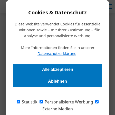
Mediadaten
Cookies & Datenschutz
Diese Website verwendet Cookies für essenzielle
Startseite
/
Inspiration
Funktionen sowie – mit Ihrer Zustimmung – für
Greentech Made in Austria
Analyse und personalisierte Werbung.
Mehr Informationen finden Sie in unserer
Alexandra Rotter
12.09.2021, 16:40 Uhr
Datenschutzerklärung
.
Greentech made in Austria hat das Potenzial, international
Alle akzeptieren
zur Marke zu werden – zumal Green Technologies aus
Österreich schon jetzt besonders erfolgreich im Export sind.
Ablehnen
Doch noch fehlt eine echte rot-weiß-rote Greentech-
Standortstrategie.
Statistik
Personalisierte Werbung
Die österreichische Greentech-Branche müsste
Externe Medien