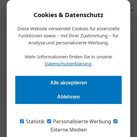
Mediadaten
Cookies & Datenschutz
Diese Website verwendet Cookies für essenzielle
Startseite
/
Inspiration
Funktionen sowie – mit Ihrer Zustimmung – für
Unternehmensführung
Analyse und personalisierte Werbung.
Pfand: Erste Bilanz und Folgen
Mehr Informationen finden Sie in unserer
für Betriebe
Datenschutzerklärung
.
Redaktion Die Wirtschaft
15.01.2026, 15:09 Uhr
Alle akzeptieren
Ablehnen
Seit 1. Jänner 2025 gilt in Österreich das Einwegpfand auf
Getränkeverpackungen aus Kunststoff und Metall. Ein Jahr
nach dem Start stehen erstmals offizielle Kennzahlen zur
Statistik
Personalisierte Werbung
Systemleistung an. Für Unternehmen stellt sich weniger die
Externe Medien
Konsumfrage als jene nach Aufwand, Nutzen und