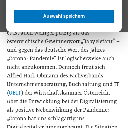
„Digitalisierungsschub“ die Rede war, ist es
fast verwunderlich, dass der Ausdruck nicht
Auswahl speichern
zum Wort des Jahres gewählt wurde. Na gut,
es ist auch weniger putzig als das
österreichische Gewinnerwort „Babyelefant“ –
und gegen das deutsche Wort des Jahres
„Corona- Pandemie“ ist logischerweise auch
nicht anzukommen. Dennoch freut sich
Alfred Harl, Obmann des Fachverbands
Unternehmensberatung, Buchhaltung und IT
(
UBIT
) der Wirtschaftskammer Österreich,
über die Entwicklung bei der Digitalisierung
als positive Nebenwirkung der Pandemie:
„Corona hat uns schlagartig ins
Digitalzeitalter hineingebeamt. Die Situation