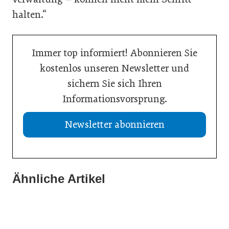
halten.“
Immer top informiert! Abonnieren Sie
kostenlos unseren Newsletter und
sichern Sie sich Ihren
Informationsvorsprung.
Newsletter abonnieren
Ähnliche Artikel
21. Juli 2026
19. Juli 2026
Selbstmanagement: Handlungsimpulse hinterfragen
13. Juli 2026
Einen inneren Kompass beim Führen haben
Vision Zero: Gesundheit bei Hitzewellen bewahren
Inspiration