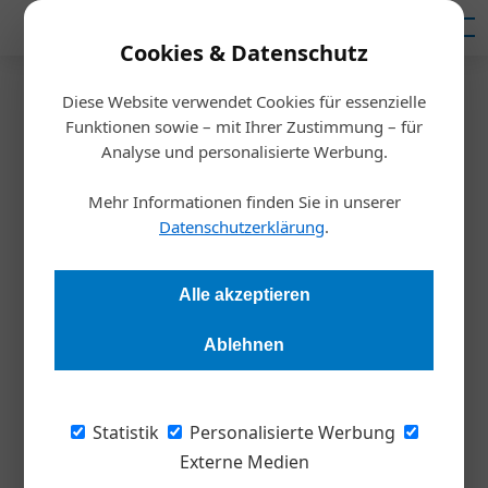
Mediadaten
Cookies & Datenschutz
Diese Website verwendet Cookies für essenzielle
Startseite
/
Inspiration
Funktionen sowie – mit Ihrer Zustimmung – für
Der Missing Link ist weiblich
Analyse und personalisierte Werbung.
Mehr Informationen finden Sie in unserer
Alexandra Rotter
09.06.2022, 10:17 Uhr
Datenschutzerklärung
.
Einerseits fehlen Fachkräfte in der IT-Security, was
Alle akzeptieren
Unternehmen angreifbar macht. Andererseits liegen fast 50
Prozent des gesellschaftlichen Potenzials brach, weil sich
Ablehnen
immer noch viel zu wenige Frauen in die Technik wagen.
Machen wir ihnen Mut!
Statistik
Personalisierte Werbung
In dieser Ausgabe habe ich mich in zwei
Externe Medien