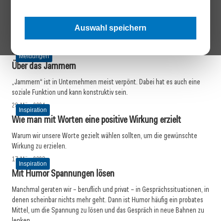
Meldungen
Mehrarbeit ja! Doch bitte planbar.
Erhöhte Arbeitsbelastung sollte vorhersehbar und planbar für
Auswahl speichern
Mitarbeitende sein.
23. April 2024
Meldungen
Über das Jammern
„Jammern“ ist in Unternehmen meist verpönt. Dabei hat es auch eine
soziale Funktion und kann konstruktiv sein.
29. März 2024
Inspiration
Wie man mit Worten eine positive Wirkung erzielt
Warum wir unsere Worte gezielt wählen sollten, um die gewünschte
Wirkung zu erzielen.
17. März 2023
Inspiration
Mit Humor Spannungen lösen
Manchmal geraten wir – beruflich und privat – in Gesprächssituationen, in
denen scheinbar nichts mehr geht. Dann ist Humor häufig ein probates
Mittel, um die Spannung zu lösen und das Gespräch in neue Bahnen zu
lenken.