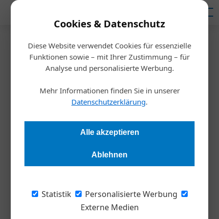
Mediadaten
Cookies & Datenschutz
Diese Website verwendet Cookies für essenzielle
Artikel von Sabine
Funktionen sowie – mit Ihrer Zustimmung – für
Analyse und personalisierte Werbung.
Prohaska
08. August 2026
04. Juni 2026
06. August 2026
Coaching: Vom „Exklusiv-“ zum „Standardangebot“?
Mehr Informationen finden Sie in unserer
Eigenverantwortung und Eigeninitiative fördern – sieben
Gesprächsflaute? Sieben Techniken für Führungskräfte
Datenschutzerklärung
.
Tipps
Inspiration
Inspiration
Alle akzeptieren
Inspiration
09. April 2026
Ablehnen
Inspiration
Erfolgsfaktor geteiltes Wissen
Wissen entfaltet seinen Wert in Organisationen erst durch aktive
Weitergabe, insbesondere das an Personen gebundene
Statistik
Personalisierte Werbung
Erfahrungswissen.
Externe Medien
17. Dezember 2024