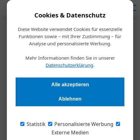
Mediadaten
Cookies & Datenschutz
Diese Website verwendet Cookies für essenzielle
Startseite
/
Allgemein
Funktionen sowie – mit Ihrer Zustimmung – für
Analyse Preissteigerungen
Analyse und personalisierte Werbung.
Warum uns die Great
Mehr Informationen finden Sie in unserer
Resignation droht
Datenschutzerklärung
.
Stephan Strzyzowski
08.10.2022, 19:44 Uhr
Alle akzeptieren
Ablehnen
Was die rasant steigenden Kosten für heimische
Weltmarktführer und Mittelständler bedeuten, warum immer
mehr KMU ihre Betriebe schließen werden und welche Wege
Statistik
Personalisierte Werbung
aus der Inflation führen könnten, diskutieren IV-
Externe Medien
Generalsekretär Christoph Neumayer, Alfred Bernhard, CEO