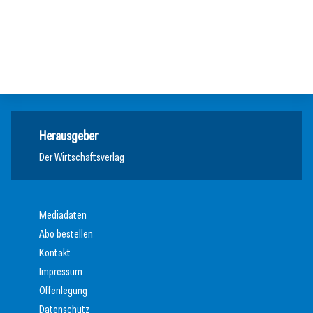
02. Juli 2026
Europas Autoindustrie im Wandel
Zeitenwende als Innovationsmotor
Allgemein
Allgemein
Allgemein
Herausgeber
Der Wirtschaftsverlag
Mediadaten
Abo bestellen
Kontakt
Impressum
Offenlegung
Datenschutz