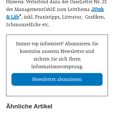
Hinweis: Vertiefend dazu der OaseLetter Nr. 21
der ManagementOASE zum Leitthema
„
Work
& Life
“
, inkl. Praxistipps, Literatur, Grafiken,
SchmunzelEcke etc.
Immer top informiert! Abonnieren Sie
kostenlos unseren Newsletter und
sichern Sie sich Ihren
Informationsvorsprung.
Newsletter abonnieren
13. Juli 2026
Was Handwerksbetriebe jetzt für ihre Online-Sichtbarkeit
Ähnliche Artikel
02. Juli 2026
tun müssen