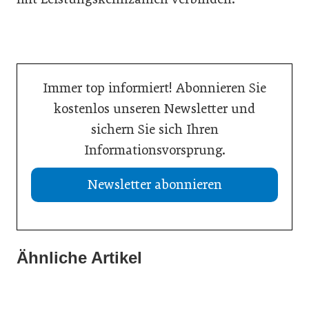
Immer top informiert! Abonnieren Sie
kostenlos unseren Newsletter und
sichern Sie sich Ihren
Informationsvorsprung.
Newsletter abonnieren
13. Juli 2026
Was Handwerksbetriebe jetzt für ihre Online-Sichtbarkeit
Ähnliche Artikel
02. Juli 2026
tun müssen
02. Juli 2026
Europas Autoindustrie im Wandel
Zeitenwende als Innovationsmotor