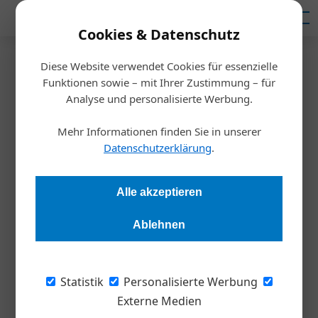
Mediadaten
Cookies & Datenschutz
Diese Website verwendet Cookies für essenzielle
Startseite
/
Allgemein
Funktionen sowie – mit Ihrer Zustimmung – für
KI und Skills: Fünf Trends
Analyse und personalisierte Werbung.
prägen die strategische
Mehr Informationen finden Sie in unserer
Datenschutzerklärung
.
Personalarbeit
Alle akzeptieren
Redaktion Die Wirtschaft
05.03.2026, 12:15 Uhr
Ablehnen
Künstliche Intelligenz verändert Geschäftsmodelle und
Prozesse, doch der wirtschaftliche Mehrwert bleibt in vielen
Statistik
Personalisierte Werbung
Unternehmen hinter den Erwartungen zurück. Laut einer
Externe Medien
Cornerstone Studie entscheidet 2026 vor allem der