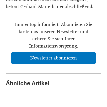
betont Gerhard Marterbauer abschließend.
Immer top informiert! Abonnieren Sie
kostenlos unseren Newsletter und
sichern Sie sich Ihren
Informationsvorsprung.
Newsletter abonnieren
13. Juli 2026
Was Handwerksbetriebe jetzt für ihre Online-Sichtbarkeit
Ähnliche Artikel
02. Juli 2026
tun müssen
02. Juli 2026
Europas Autoindustrie im Wandel
Zeitenwende als Innovationsmotor
Allgemein