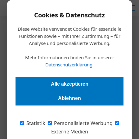
Mediadaten
Cookies & Datenschutz
Diese Website verwendet Cookies für essenzielle
Startseite
/
Allgemein
Funktionen sowie – mit Ihrer Zustimmung – für
Deloitte Umfrage
Analyse und personalisierte Werbung.
Großteil der Unternehmen ist
Mehr Informationen finden Sie in unserer
von Trump-Zöllen betroffen
Datenschutzerklärung
.
Redaktion Die Wirtschaft
05.04.2025, 15:55 Uhr
Alle akzeptieren
Ablehnen
Österreich steckt im dritten Jahr der Rezession – und das
drückt auf die Stimmung der Finanzvorständ*innen. Laut
Deloitte-Umfrage bereiten vor allem schwache
Statistik
Personalisierte Werbung
Konjunkturaussichten, steigende Regulierung und neue
Externe Medien
Handelsbarrieren Sorgen.