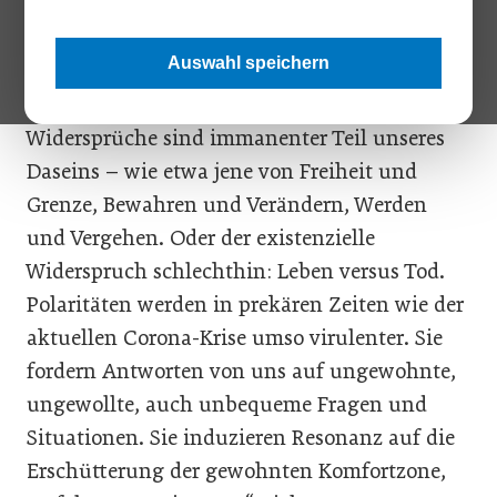
Provokation riechen. Für viele Zwangsbeschleunigte
wiederum sind sie wohl eher eine noch ungestillte Illusion,
Auswahl speichern
meint Zeitforscher Franz J. Schweifer in seiner Kolumne.
Widersprüche sind immanenter Teil unseres
Daseins – wie etwa jene von Freiheit und
Grenze, Bewahren und Verändern, Werden
und Vergehen. Oder der existenzielle
Widerspruch schlechthin: Leben versus Tod.
Polaritäten werden in prekären Zeiten wie der
aktuellen Corona-Krise umso virulenter. Sie
fordern Antworten von uns auf ungewohnte,
ungewollte, auch unbequeme Fragen und
Situationen. Sie induzieren Resonanz auf die
Erschütterung der gewohnten Komfortzone,