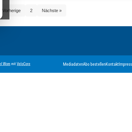
« Vorherige
2
Nächste »
el Wom
mit
VeloCore
Mediadaten
Abo bestellen
Kontakt
Impres