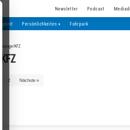
Newsletter
Podcast
Mediad
igkeit
Persönlichkeiten
Fuhrpark
mepage
/
KFZ
KFZ
2
Nächste »