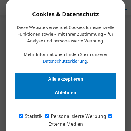
Mediadaten
Cookies & Datenschutz
Diese Website verwendet Cookies für essenzielle
Startseite
/
Steuertipp
Funktionen sowie – mit Ihrer Zustimmung – für
Vorsteuerabzug künftig bis zu
Analyse und personalisierte Werbung.
einem Monat früher
Mehr Informationen finden Sie in unserer
Datenschutzerklärung
.
Andrea Lehky
01.04.2026, 06:36 Uhr
Alle akzeptieren
Ein Urteil des Gerichts der Europäischen Union bringt frischen
Ablehnen
Wind in den Vorsteuerabzug und stärkt die Position von
Unternehmen deutlich. Künftig zählt nicht mehr die
rechtzeitige Rechnungszustellung, sondern das materielle
Statistik
Personalisierte Werbung
Recht auf Steuerentlastung. Das eröffnet neue
Externe Medien
Liquiditätsspielräume und zwingt Unternehmen zugleich, ihre