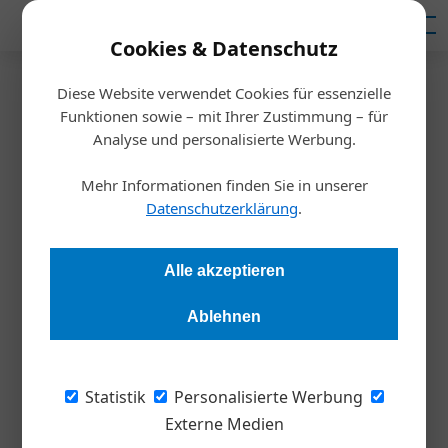
Mediadaten
Cookies & Datenschutz
Diese Website verwendet Cookies für essenzielle
Startseite
/
Nachhaltigkeit
Funktionen sowie – mit Ihrer Zustimmung – für
Wirtschaftsfaktor Abfall
Analyse und personalisierte Werbung.
Mehr Informationen finden Sie in unserer
Redaktion
31.03.2020, 17:13 Uhr
Datenschutzerklärung
.
Kreislaufwirtschaft bedeutet mehr, als nur Abfälle zu
Alle akzeptieren
recyclen. Der Nachhaltigkeits­trend kann mutigen
Unternehmen zu innovativen Geschäfts­lösungen verhelfen.
Ablehnen
2,5 Milliarden Tonnen. So schwer ist der
Statistik
Personalisierte Werbung
Abfall, der jedes Jahr allein in der ­
Externe Medien
Europäischen Union anfällt. Das Potenzial,