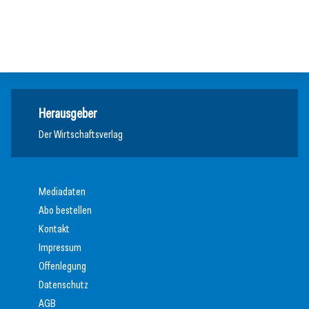
Aitark soll ESG-Berichterstattung für KMU vereinfachen
Ausbildung
Meldungen
Nachhaltigkeit
Herausgeber
Der Wirtschaftsverlag
Mediadaten
Abo bestellen
Kontakt
Impressum
Offenlegung
Datenschutz
AGB