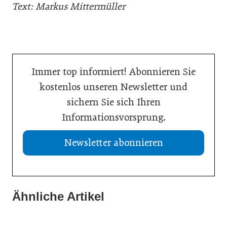
Text: Markus Mittermüller
Immer top informiert! Abonnieren Sie
kostenlos unseren Newsletter und
sichern Sie sich Ihren
Informationsvorsprung.
Newsletter abonnieren
Ähnliche Artikel
08. Juni 2026
08. Juni 2026
Nachhaltigkeit in der Digitalisierung
17. März 2026
Kreislaufwirtschaft glaubwürdig kommunizieren