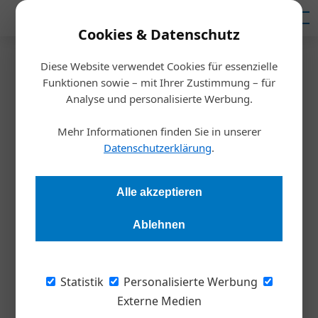
Mediadaten
Cookies & Datenschutz
Diese Website verwendet Cookies für essenzielle
Startseite
/
Nachhaltigkeit
Funktionen sowie – mit Ihrer Zustimmung – für
Wirtschaft neu denken
Analyse und personalisierte Werbung.
Mehr Informationen finden Sie in unserer
Redaktion
31.08.2020, 12:33 Uhr
Datenschutzerklärung
.
Wirtschaftswachstum um jeden Preis – dieses Denken wird in
Alle akzeptieren
Zeiten von Umwelt- und Gesellschaftskrisen immer mehr
kritisiert. Doch was sind die Alternativen?
Ablehnen
Nach dem coronabedingten Lockdown kämpft
Statistik
Personalisierte Werbung
die heimische Wirtschaft mit schweren
Externe Medien
Einbußen, vor allem kleine Unternehmen