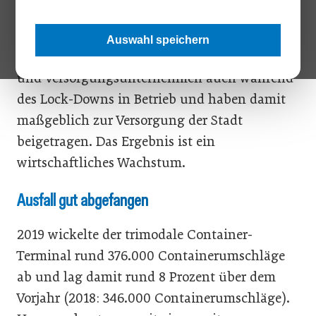
Der Hafen Wien, ein Unternehmen der Wien
Holding, und sein Tochterunternehmen
Auswahl speichern
WienCont waren als wichtige Infrastruktur-
und Versorgungsunternehmen auch während
des Lock-Downs in Betrieb und haben damit
maßgeblich zur Versorgung der Stadt
beigetragen. Das Ergebnis ist ein
wirtschaftliches Wachstum.
Ausfall gut abgefangen
2019 wickelte der trimodale Container-
Terminal rund 376.000 Containerumschläge
ab und lag damit rund 8 Prozent über dem
Vorjahr (2018: 346.000 Containerumschläge).