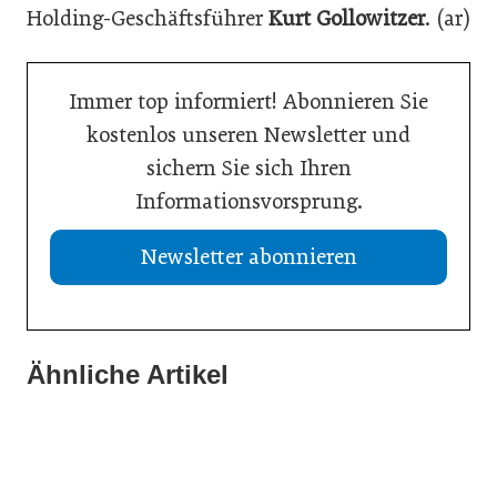
Holding-Geschäftsführer
Kurt Gollowitzer
. (ar)
Immer top informiert! Abonnieren Sie
kostenlos unseren Newsletter und
sichern Sie sich Ihren
Informationsvorsprung.
Newsletter abonnieren
Ähnliche Artikel
08. Juni 2026
08. Juni 2026
Nachhaltigkeit in der Digitalisierung
17. März 2026
Kreislaufwirtschaft glaubwürdig kommunizieren
Aitark soll ESG-Berichterstattung für KMU vereinfachen
Ausbildung
Meldungen