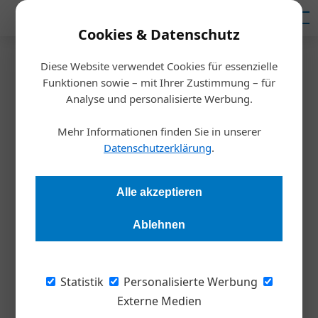
Mediadaten
Cookies & Datenschutz
Diese Website verwendet Cookies für essenzielle
Startseite
/
Nachhaltigkeit
Funktionen sowie – mit Ihrer Zustimmung – für
WienCont: Starke Zuwächse in
Analyse und personalisierte Werbung.
schwierigen Zeiten
Mehr Informationen finden Sie in unserer
Datenschutzerklärung
.
Redaktion
07.10.2020, 17:56 Uhr
Alle akzeptieren
Das Tochterunternehmen des Hafen Wien konnte auch 2020
Ablehnen
wirtschaftlich wachsen. Es wurden nicht nur mehr Container
als im Vorjahr umgeschlagen, sondern auch die
Zugverbindungen zu den europäischen Seehäfen sowie neue
Statistik
Personalisierte Werbung
Geschäftsfelder weiter ausgebaut.
Externe Medien