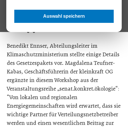
Ausbau Gesetz (EAG) steht der Gründung von Erneuerbaren-
bzw. Bürger-Energiegemeinschaften bald nichts mehr im
Weg“, verkündete Staatssekretär Dr. Magnus Brunner im
Auswahl speichern
Rahmen des Senats-Talks zum Thema
“EAG/Energiegemeinschaften“.
Benedikt Ennser, Abteilungsleiter im
Klimaschutzministerium stellte einige Details
des Gesetzespakets vor. Magdalena Teufner-
Kabas, Geschäftsführerin der kleinkraft OG
ergänzte in diesem Workshop aus der
Veranstaltungsreihe „senat.konkret.ökologie“:
“Von lokalen und regionalen
Energiegemeinschaften wird erwartet, dass sie
wichtige Partner für Verteilungsnetzbetreiber
werden und einen wesentlichen Beitrag zur