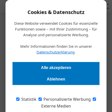
Mediadaten
Cookies & Datenschutz
Diese Website verwendet Cookies für essenzielle
Startseite
/
Nachhaltigkeit
Funktionen sowie – mit Ihrer Zustimmung – für
Senat der Wirtschaft bringt
Analyse und personalisierte Werbung.
Gründung der
Mehr Informationen finden Sie in unserer
Datenschutzerklärung
.
Energiegemeinschaften ins
Rollen
Alle akzeptieren
Ablehnen
Redaktion
31.03.2021, 13:24 Uhr
“Mit der Fixierung der rechtlichen Rahmenbedingungen im
Statistik
Personalisierte Werbung
vom Ministerrat zur Verhandlung freigegebenen Erneuerbaren
Externe Medien