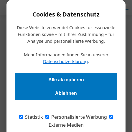
Mediadaten
Cookies & Datenschutz
Diese Website verwendet Cookies für essenzielle
Startseite
/
Nachhaltigkeit
Funktionen sowie – mit Ihrer Zustimmung – für
Nachhaltigkeit
Analyse und personalisierte Werbung.
Mehr Informationen finden Sie in unserer
Redaktion
15.05.2019, 17:34 Uhr
Datenschutzerklärung
.
Peter Giffinger ist CEO Austria bei Saint-Gobain. Warum er
Alle akzeptieren
Unternehmen dazu motivieren will, mehr Verantwortung zu
übernehmen, erklärt er im Kurzinterview.
Ablehnen
INTERVIEW
STEPHAN STRZYZOWSKI
Statistik
Personalisierte Werbung
Externe Medien
Sie engagieren sich, neben Ihrer