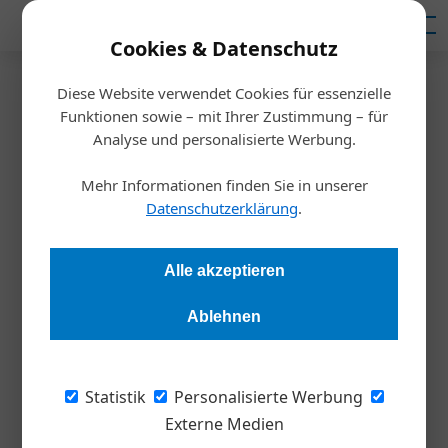
Mediadaten
Cookies & Datenschutz
Diese Website verwendet Cookies für essenzielle
Startseite
/
Nachhaltigkeit
Funktionen sowie – mit Ihrer Zustimmung – für
Mondi: Zwei Awards für
Analyse und personalisierte Werbung.
nachhaltige
Mehr Informationen finden Sie in unserer
Datenschutzerklärung
.
Lebensmittelverpackungen
Alle akzeptieren
Redaktion
02.10.2020, 13:07 Uhr
Ablehnen
Der Verpackungs- und Papierhersteller kann sich gleich über
zwei Auszeichnungen für nachhaltige
Statistik
Personalisierte Werbung
Verpackungsinnovationen bei der diesjährigen Verleihung der
Externe Medien
Austrian Green Star Packaging Awards freuen.