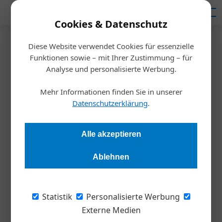
Mediadaten
Cookies & Datenschutz
Diese Website verwendet Cookies für essenzielle
Startseite
/
Nachhaltigkeit
Funktionen sowie – mit Ihrer Zustimmung – für
Kooperative Logistik soll
Analyse und personalisierte Werbung.
Emissionen senken
Mehr Informationen finden Sie in unserer
Datenschutzerklärung
.
Redaktion
28.07.2021, 12:49 Uhr
Alle akzeptieren
Die niceshops GmbH beteiligt sich mit 16 weiteren Partnern
Ablehnen
am ehrgeizigen Transportlogistik-Projekt „PhysICAL“.
Infolgedessen sollen Güter - ähnlich wie eine E-Mail durch
das Internet - ihren Weg durch Transportnetzwerke
Statistik
Personalisierte Werbung
selbständig finden. Damit will man die Effizienz um 30 %
Externe Medien
verbessern sowie Emissionen und Energieverbrauch um rund