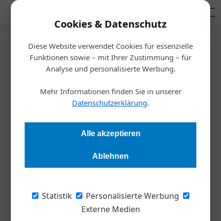
Mediadaten
Cookies & Datenschutz
Diese Website verwendet Cookies für essenzielle
Startseite
/
Nachhaltigkeit
Funktionen sowie – mit Ihrer Zustimmung – für
Finanzbranche: Die großen
Analyse und personalisierte Werbung.
Nachhaltigkeits-Strategien
Mehr Informationen finden Sie in unserer
Datenschutzerklärung
.
fehlen noch
Alle akzeptieren
Redaktion
27.02.2020, 15:14 Uhr
Ablehnen
Retailbanken und Versicherungen haben einen großen
Einfluss auf die Verwendung von Geld und somit auf die
Statistik
Personalisierte Werbung
Nachhaltigkeit. Durch ihre Veranlagungskriterien und
Externe Medien
Kreditbedingungen kann die Entwicklung und